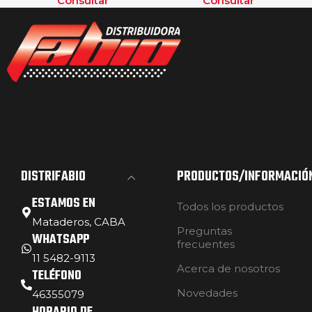
Consultar
Consultar
DISTRIFABIO
PRODUCTOS/INFORMACIÓ
ESTAMOS EN
Todos los productos
Mataderos, CABA
Preguntas
WHATSAPP
frecuentes
11 5482-9113
Acerca de nosotros
TELÉFONO
Novedades
46355079