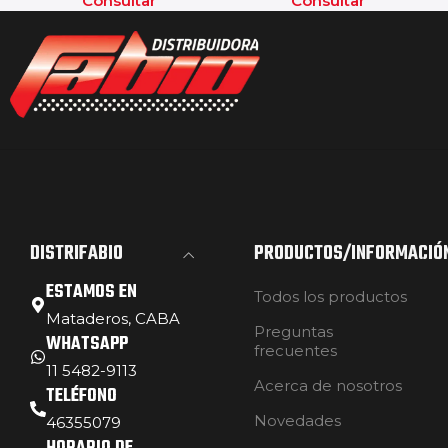
Consultar
Consultar
DISTRIFABIO
PRODUCTOS/INFORMACIÓ
ESTAMOS EN
Todos los productos
Mataderos, CABA
Preguntas
WHATSAPP
frecuentes
11 5482-9113
Acerca de nosotros
TELÉFONO
Novedades
46355079