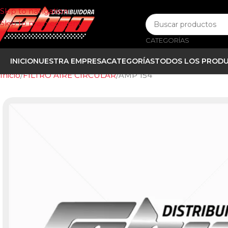
Skip to navigation
Skip to main content
CATEGORÍAS
INICIO
NUESTRA EMPRESA
CATEGORÍAS
TODOS LOS PROD
Inicio
FILTRO AIRE CIRCULAR
AMP 154