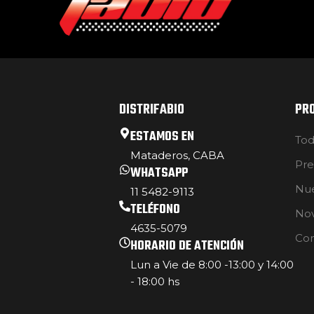
DISTRIFABIO
PR
ESTAMOS EN
Tod
Mataderos, CABA
Pre
WHATSAPP
Nue
11 5482-9113
TELÉFONO
No
4635-5079
Con
HORARIO DE ATENCIÓN
Lun a Vie de 8:00 -13:00 y 14:00
- 18:00 hs