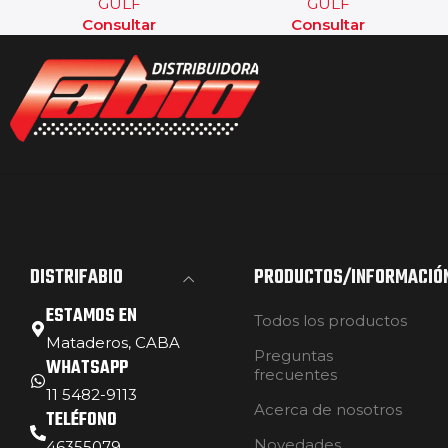
GULF
GULF
Consultar
Consultar
DISTRIFABIO
PRODUCTOS/INFORMACIÓ
ESTAMOS EN
Todos los productos
Mataderos, CABA
Preguntas
WHATSAPP
frecuentes
11 5482-9113
Acerca de nosotros
TELÉFONO
Novedades
46355079