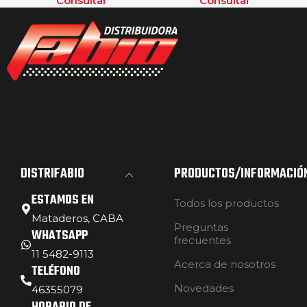
Consultar
Consultar
DISTRIFABIO
PRODUCTOS/INFORMACIÓ
ESTAMOS EN
Todos los productos
Mataderos, CABA
Preguntas
WHATSAPP
frecuentes
11 5482-9113
Acerca de nosotros
TELÉFONO
Novedades
46355079