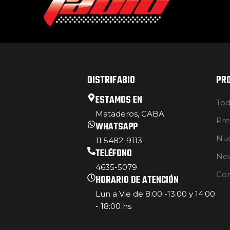
DISTRIFABIO
PR
ESTAMOS EN
Tod
Mataderos, CABA
Pre
WHATSAPP
Nue
11 5482-9113
TELÉFONO
No
4635-5079
Con
HORARIO DE ATENCIÓN
Lun a Vie de 8:00 -13:00 y 14:00
- 18:00 hs