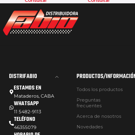
Consultar
Consultar
DISTRIFABIO
PRODUCTOS/INFORMACIÓ
ESTAMOS EN
Todos los productos
Mataderos, CABA
Preguntas
WHATSAPP
frecuentes
11 5482-9113
Acerca de nosotros
TELÉFONO
Novedades
46355079