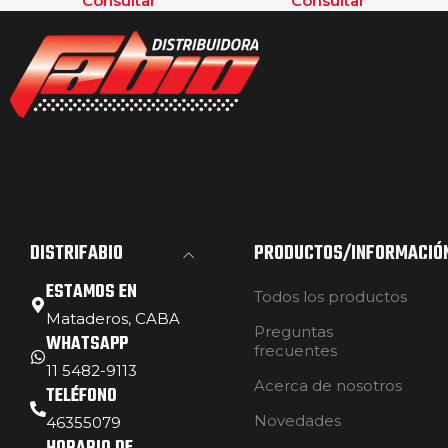
Consultar
Consultar
DISTRIFABIO
PRODUCTOS/INFORMACIÓ
ESTAMOS EN
Todos los productos
Mataderos, CABA
Preguntas
WHATSAPP
frecuentes
11 5482-9113
Acerca de nosotros
TELÉFONO
Novedades
46355079