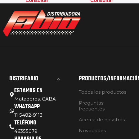
Consultar
Consultar
DISTRIFABIO
PRODUCTOS/INFORMACIÓ
ESTAMOS EN
Todos los productos
Mataderos, CABA
Preguntas
WHATSAPP
frecuentes
11 5482-9113
Acerca de nosotros
TELÉFONO
Novedades
46355079