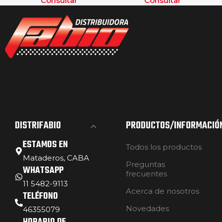
Consultar
Consultar
DISTRIFABIO
PRODUCTOS/INFORMACIÓ
ESTAMOS EN
Todos los productos
Mataderos, CABA
Preguntas
WHATSAPP
frecuentes
11 5482-9113
Acerca de nosotros
TELÉFONO
Novedades
46355079