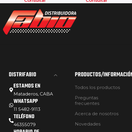
Consultar
Consultar
DISTRIFABIO
PRODUCTOS/INFORMACIÓ
ESTAMOS EN
Todos los productos
Mataderos, CABA
Preguntas
WHATSAPP
frecuentes
11 5482-9113
Acerca de nosotros
TELÉFONO
Novedades
46355079