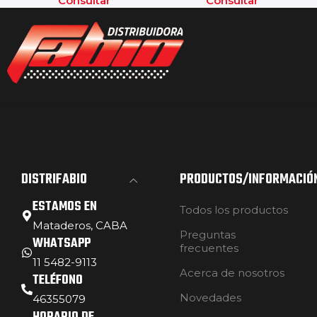
Consultar
Consultar
DISTRIFABIO
PRODUCTOS/INFORMACIÓ
ESTAMOS EN
Todos los productos
Mataderos, CABA
Preguntas
WHATSAPP
frecuentes
11 5482-9113
Acerca de nosotros
TELÉFONO
Novedades
46355079