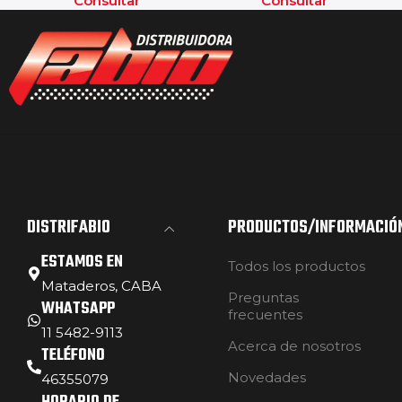
Consultar
Consultar
DISTRIFABIO
PRODUCTOS/INFORMACIÓ
ESTAMOS EN
Todos los productos
Mataderos, CABA
Preguntas
WHATSAPP
frecuentes
11 5482-9113
Acerca de nosotros
TELÉFONO
Novedades
46355079