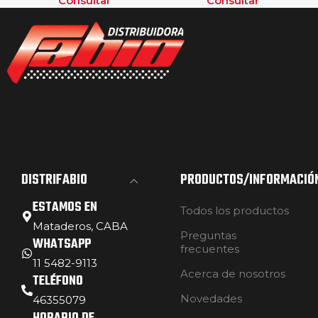
Consultar
Consultar
DISTRIFABIO
PRODUCTOS/INFORMACIÓ
ESTAMOS EN
Todos los productos
Mataderos, CABA
Preguntas
WHATSAPP
frecuentes
11 5482-9113
Acerca de nosotros
TELÉFONO
Novedades
46355079