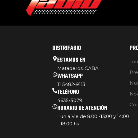
DISTRIFABIO
PR
ESTAMOS EN
Tod
Mataderos, CABA
Pre
WHATSAPP
Nue
11 5482-9113
TELÉFONO
No
4635-5079
Con
HORARIO DE ATENCIÓN
Lun a Vie de 8:00 -13:00 y 14:00
- 18:00 hs