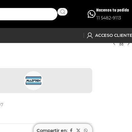
Hacenos tu pedido
11 5482-9113
ACCESO CLIENT
07
Compartir en: