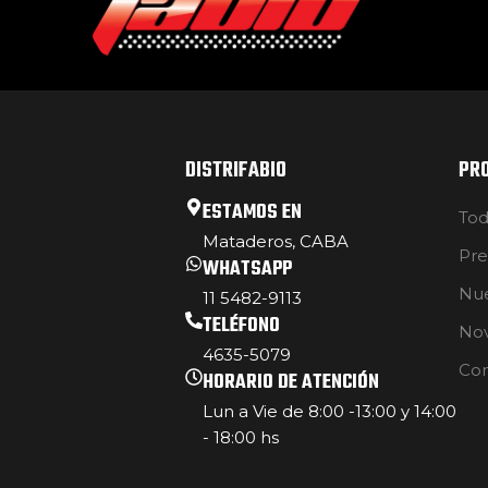
DISTRIFABIO
PR
ESTAMOS EN
Tod
Mataderos, CABA
Pre
WHATSAPP
Nue
11 5482-9113
TELÉFONO
No
4635-5079
Con
HORARIO DE ATENCIÓN
Lun a Vie de 8:00 -13:00 y 14:00
- 18:00 hs