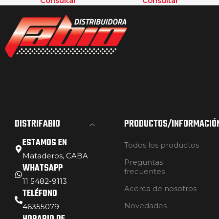
Consultar
Consultar
DISTRIFABIO
PRODUCTOS/INFORMACIÓ
ESTAMOS EN
Todos los productos
Mataderos, CABA
Preguntas
WHATSAPP
frecuentes
11 5482-9113
Acerca de nosotros
TELÉFONO
Novedades
46355079