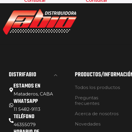
Consultar
Consultar
DISTRIFABIO
PRODUCTOS/INFORMACIÓ
ESTAMOS EN
Todos los productos
Mataderos, CABA
Preguntas
WHATSAPP
frecuentes
11 5482-9113
Acerca de nosotros
TELÉFONO
Novedades
46355079