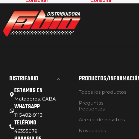
Consultar
Consultar
DISTRIFABIO
PRODUCTOS/INFORMACIÓ
ESTAMOS EN
Todos los productos
Mataderos, CABA
Preguntas
WHATSAPP
frecuentes
11 5482-9113
Acerca de nosotros
TELÉFONO
Novedades
46355079