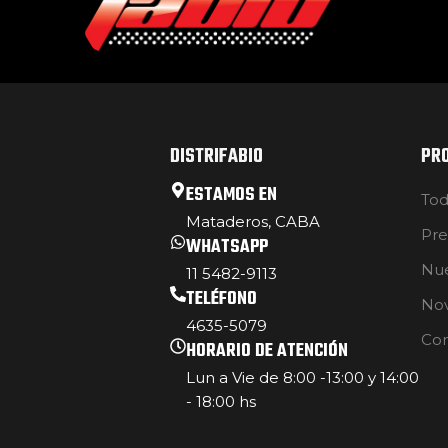
DISTRIFABIO
PR
ESTAMOS EN
Tod
Mataderos, CABA
Pre
WHATSAPP
Nue
11 5482-9113
TELÉFONO
No
4635-5079
Con
HORARIO DE ATENCIÓN
Lun a Vie de 8:00 -13:00 y 14:00
- 18:00 hs