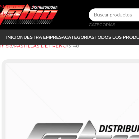
Skip to navigation
Skip to main content
CATEGORÍAS
INICIO
NUESTRA EMPRESA
CATEGORÍAS
TODOS LOS PROD
Inicio
PASTILLAS DE FRENO
3148