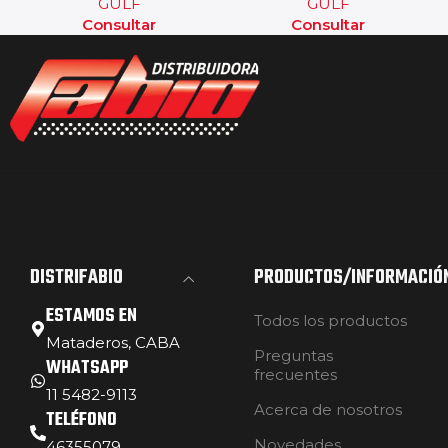
GULF
GULF
Consultar
Consultar
DISTRIFABIO
PRODUCTOS/INFORMACIÓ
ESTAMOS EN
Todos los productos
Mataderos, CABA
Preguntas
WHATSAPP
frecuentes
11 5482-9113
Acerca de nosotros
TELÉFONO
Novedades
46355079