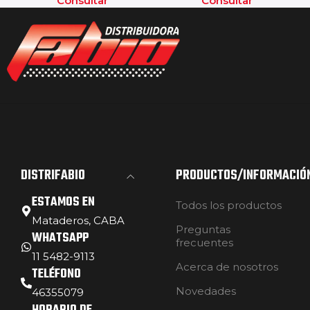
Consultar
Consultar
DISTRIFABIO
PRODUCTOS/INFORMACIÓ
ESTAMOS EN
Todos los productos
Mataderos, CABA
Preguntas
WHATSAPP
frecuentes
11 5482-9113
Acerca de nosotros
TELÉFONO
Novedades
46355079