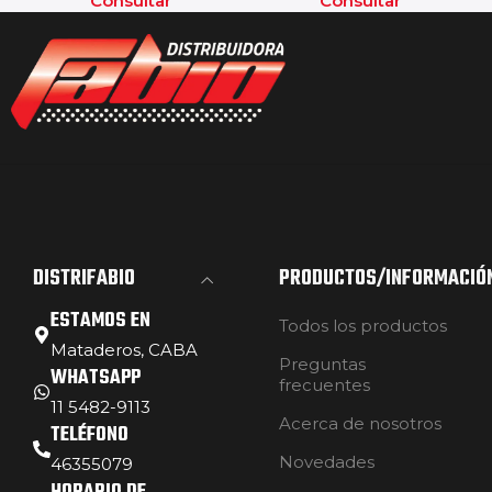
Consultar
Consultar
DISTRIFABIO
PRODUCTOS/INFORMACIÓ
ESTAMOS EN
Todos los productos
Mataderos, CABA
Preguntas
WHATSAPP
frecuentes
11 5482-9113
Acerca de nosotros
TELÉFONO
Novedades
46355079