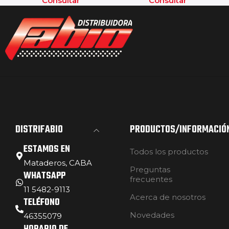
Consultar
Consultar
DISTRIFABIO
PRODUCTOS/INFORMACIÓ
ESTAMOS EN
Todos los productos
Mataderos, CABA
Preguntas
WHATSAPP
frecuentes
11 5482-9113
Acerca de nosotros
TELÉFONO
Novedades
46355079