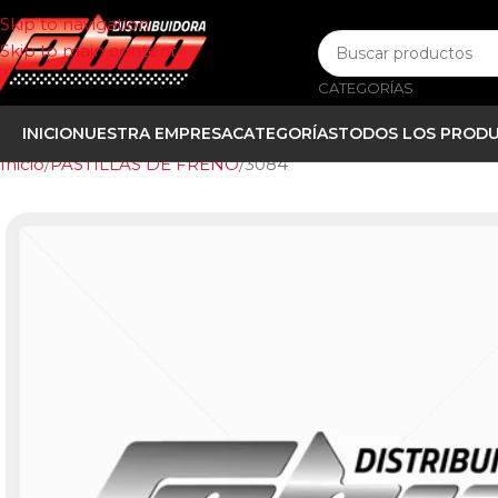
Skip to navigation
Skip to main content
CATEGORÍAS
INICIO
NUESTRA EMPRESA
CATEGORÍAS
TODOS LOS PROD
Inicio
PASTILLAS DE FRENO
3084