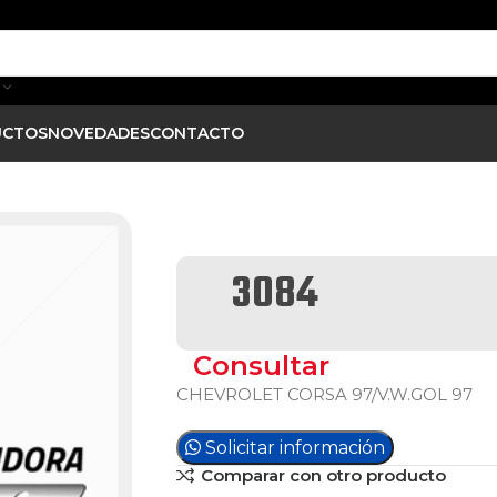
UCTOS
NOVEDADES
CONTACTO
3084
Consultar
CHEVROLET CORSA 97/V.W.GOL 97
Solicitar información
Comparar con otro producto