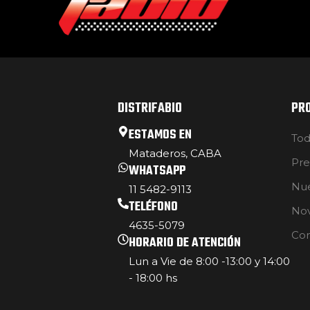
DISTRIFABIO
PR
ESTAMOS EN
Tod
Mataderos, CABA
Pre
WHATSAPP
Nue
11 5482-9113
TELÉFONO
No
4635-5079
Con
HORARIO DE ATENCIÓN
Lun a Vie de 8:00 -13:00 y 14:00
- 18:00 hs