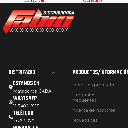
Consultar
Consultar
DISTRIFABIO
PRODUCTOS/INFORMACIÓ
ESTAMOS EN
Todos los productos
Mataderos, CABA
Preguntas
WHATSAPP
frecuentes
11 5482-9113
Acerca de nosotros
TELÉFONO
Novedades
46355079