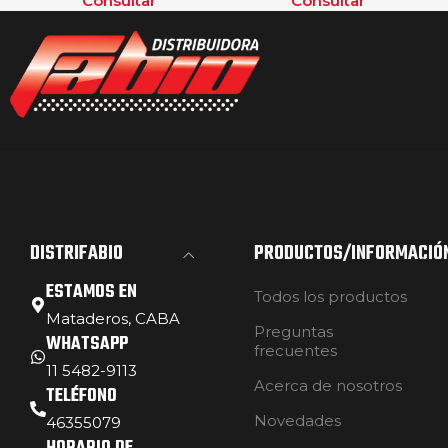
Consultar
Consultar
DISTRIFABIO
PRODUCTOS/INFORMACIÓ
ESTAMOS EN
Todos los productos
Mataderos, CABA
Preguntas
WHATSAPP
frecuentes
11 5482-9113
Acerca de nosotros
TELÉFONO
Novedades
46355079