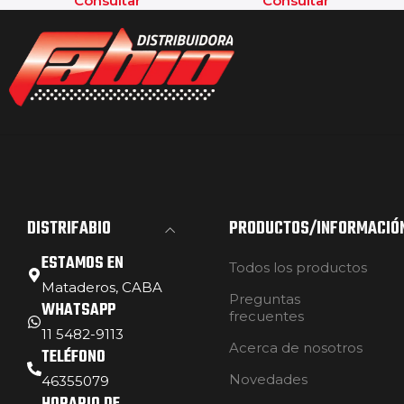
Consultar
Consultar
DISTRIFABIO
PRODUCTOS/INFORMACIÓ
ESTAMOS EN
Todos los productos
Mataderos, CABA
Preguntas
WHATSAPP
frecuentes
11 5482-9113
Acerca de nosotros
TELÉFONO
Novedades
46355079