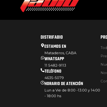
DISTRIFABIO
PR
ESTAMOS EN
Tod
Mataderos, CABA
Pre
WHATSAPP
Nue
11 5482-9113
TELÉFONO
No
4635-5079
Con
HORARIO DE ATENCIÓN
Lun a Vie de 8:00 -13:00 y 14:00
- 18:00 hs