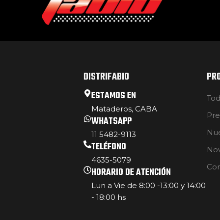
DISTRIFABIO
PR
ESTAMOS EN
Tod
Mataderos, CABA
Pre
WHATSAPP
Nue
11 5482-9113
TELÉFONO
No
4635-5079
Con
HORARIO DE ATENCIÓN
Lun a Vie de 8:00 -13:00 y 14:00
- 18:00 hs