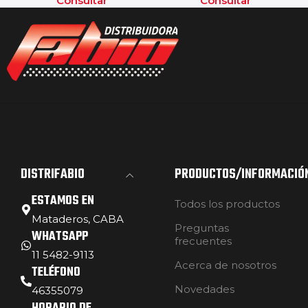
Consultar
Consultar
DISTRIFABIO
PRODUCTOS/INFORMACIÓ
ESTAMOS EN
Todos los productos
Mataderos, CABA
Preguntas
WHATSAPP
frecuentes
11 5482-9113
Acerca de nosotros
TELÉFONO
Novedades
46355079