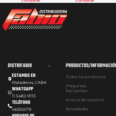
Consultar
Consultar
DISTRIFABIO
PRODUCTOS/INFORMACIÓ
ESTAMOS EN
Todos los productos
Mataderos, CABA
Preguntas
WHATSAPP
frecuentes
11 5482-9113
Acerca de nosotros
TELÉFONO
Novedades
46355079