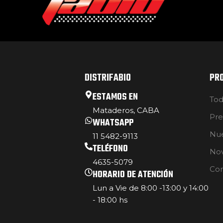
DISTRIFABIO
PR
ESTAMOS EN
Tod
Mataderos, CABA
Pre
WHATSAPP
Nue
11 5482-9113
TELÉFONO
No
4635-5079
Con
HORARIO DE ATENCIÓN
Lun a Vie de 8:00 -13:00 y 14:00
- 18:00 hs