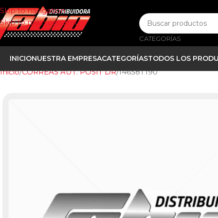
Skip to navigation
Skip to main content
CATEGORÍAS
INICIO
NUESTRA EMPRESA
CATEGORÍAS
TODOS LOS PROD
Inicio
CORREAS AUT. POSIT DR
146S8T190