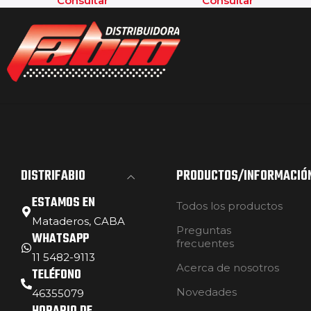
Consultar
Consultar
DISTRIFABIO
PRODUCTOS/INFORMACIÓ
ESTAMOS EN
Todos los productos
Mataderos, CABA
Preguntas
WHATSAPP
frecuentes
11 5482-9113
Acerca de nosotros
TELÉFONO
Novedades
46355079