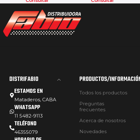
Consultar
Consultar
DISTRIFABIO
PRODUCTOS/INFORMACIÓ
ESTAMOS EN
Todos los productos
Mataderos, CABA
Preguntas
WHATSAPP
frecuentes
11 5482-9113
Acerca de nosotros
TELÉFONO
Novedades
46355079