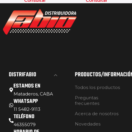
Consultar
Consultar
DISTRIFABIO
PRODUCTOS/INFORMACIÓ
ESTAMOS EN
Todos los productos
Mataderos, CABA
Preguntas
WHATSAPP
frecuentes
11 5482-9113
Acerca de nosotros
TELÉFONO
Novedades
46355079