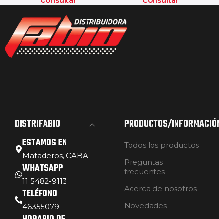
Consultar
Consultar
DISTRIFABIO
PRODUCTOS/INFORMACIÓ
ESTAMOS EN
Todos los productos
Mataderos, CABA
Preguntas
WHATSAPP
frecuentes
11 5482-9113
Acerca de nosotros
TELÉFONO
Novedades
46355079