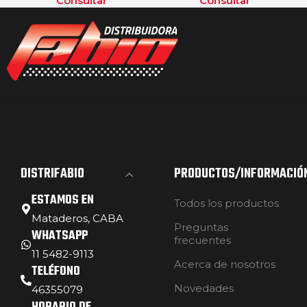
Consultar
Consultar
DISTRIFABIO
PRODUCTOS/INFORMACIÓ
ESTAMOS EN
Todos los productos
Mataderos, CABA
Preguntas
WHATSAPP
frecuentes
11 5482-9113
Acerca de nosotros
TELÉFONO
Novedades
46355079