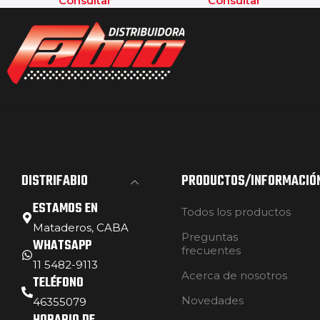
Consultar
Consultar
DISTRIFABIO
PRODUCTOS/INFORMACIÓ
ESTAMOS EN
Todos los productos
Mataderos, CABA
Preguntas
WHATSAPP
frecuentes
11 5482-9113
Acerca de nosotros
TELÉFONO
Novedades
46355079