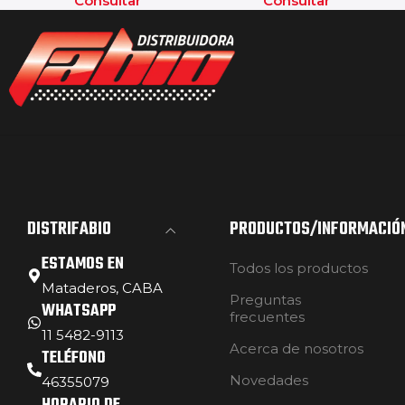
Consultar
Consultar
DISTRIFABIO
PRODUCTOS/INFORMACIÓ
ESTAMOS EN
Todos los productos
Mataderos, CABA
Preguntas
WHATSAPP
frecuentes
11 5482-9113
Acerca de nosotros
TELÉFONO
Novedades
46355079