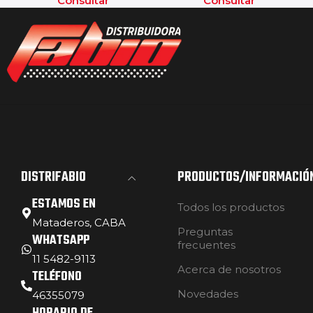
Consultar
Consultar
DISTRIFABIO
PRODUCTOS/INFORMACIÓ
ESTAMOS EN
Todos los productos
Mataderos, CABA
Preguntas
WHATSAPP
frecuentes
11 5482-9113
Acerca de nosotros
TELÉFONO
Novedades
46355079