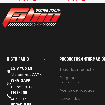
Consultar
Consultar
DISTRIFABIO
PRODUCTOS/INFORMACIÓ
ESTAMOS EN
Todos los productos
Mataderos, CABA
Preguntas
WHATSAPP
frecuentes
11 5482-9113
Acerca de nosotros
TELÉFONO
Novedades
46355079