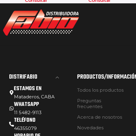
Consultar
Consultar
DISTRIFABIO
PRODUCTOS/INFORMACIÓ
ESTAMOS EN
Todos los productos
Mataderos, CABA
Preguntas
WHATSAPP
frecuentes
11 5482-9113
Acerca de nosotros
TELÉFONO
Novedades
46355079