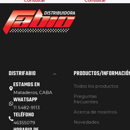
Consultar
Consultar
DISTRIFABIO
PRODUCTOS/INFORMACIÓ
ESTAMOS EN
Todos los productos
Mataderos, CABA
Preguntas
WHATSAPP
frecuentes
11 5482-9113
Acerca de nosotros
TELÉFONO
Novedades
46355079