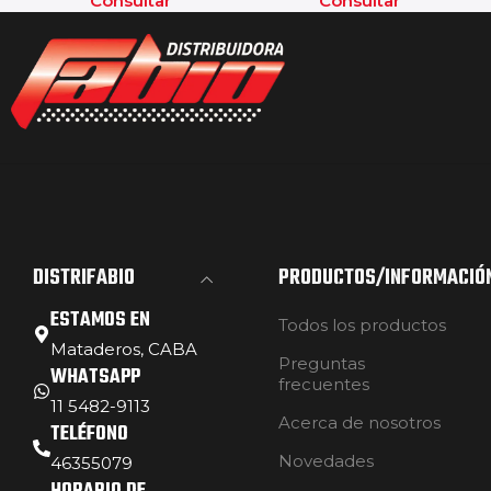
Consultar
Consultar
DISTRIFABIO
PRODUCTOS/INFORMACIÓ
ESTAMOS EN
Todos los productos
Mataderos, CABA
Preguntas
WHATSAPP
frecuentes
11 5482-9113
Acerca de nosotros
TELÉFONO
Novedades
46355079