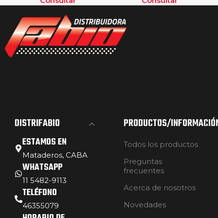
Consultar
Consultar
DISTRIFABIO
PRODUCTOS/INFORMACIÓ
ESTAMOS EN
Todos los productos
Mataderos, CABA
Preguntas
WHATSAPP
frecuentes
11 5482-9113
Acerca de nosotros
TELÉFONO
Novedades
46355079