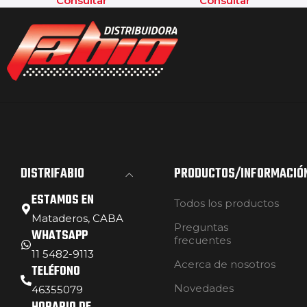
Consultar
Consultar
DISTRIFABIO
PRODUCTOS/INFORMACIÓ
ESTAMOS EN
Todos los productos
Mataderos, CABA
Preguntas
WHATSAPP
frecuentes
11 5482-9113
Acerca de nosotros
TELÉFONO
Novedades
46355079