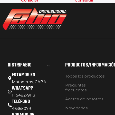
Consultar
Consultar
DISTRIFABIO
PRODUCTOS/INFORMACIÓ
ESTAMOS EN
Todos los productos
Mataderos, CABA
Preguntas
WHATSAPP
frecuentes
11 5482-9113
Acerca de nosotros
TELÉFONO
Novedades
46355079